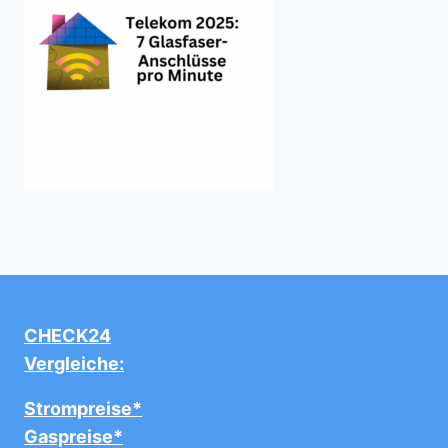
CHECK24
Vergleiche:
Strompreise*
Gaspreise*