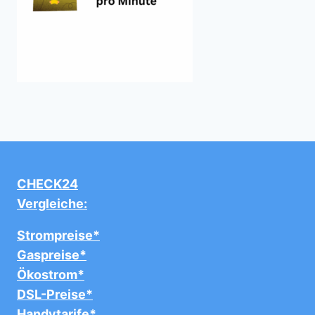
CHECK24
Vergleiche:
Strompreise*
Gaspreise*
Ökostrom*
DSL-Preise*
Handytarife*