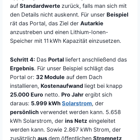
auf
Standardwerte
zurück, falls man sich mit
den Details nicht auskennt. Für unser
Beispiel
rät das Portal, das Ziel der
Autarkie
anzustreben und einen Lithium-Ionen-
Speicher mit 11 kWh Kapazität einzusetzen.
Schritt 4:
Das
Portal
liefert anschließend das
Ergebnis
. Für unser Beispiel schlägt das
Portal or:
32 Module
auf dem Dach
installieren,
Kostenaufwand
liegt bei knapp
25.000 Euro
netto.
Pro Jahr
ergibt sich
daraus:
5.999 kWh
Solarstrom
, der
persönlich
verwendet werden kann. 5.658
kWh Solarstrom, der
ins Netz
eingeleitet
werden kann. Sowie 2.867 kWh Strom, der
zusätzlich
aus
dem öffentlichen
Stromnetz