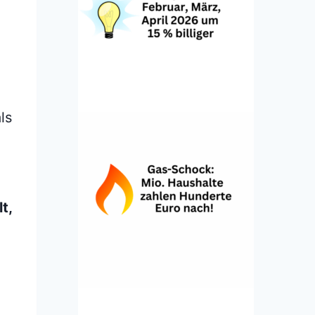
ls
t,