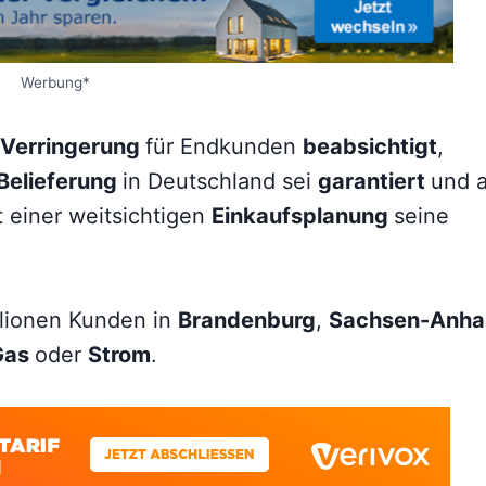
Werbung*
Verringerung
für Endkunden
beabsichtigt
,
Belieferung
in Deutschland sei
garantiert
und a
t einer weitsichtigen
Einkaufsplanung
seine
llionen Kunden in
Brandenburg
,
Sachsen-Anhal
Gas
oder
Strom
.