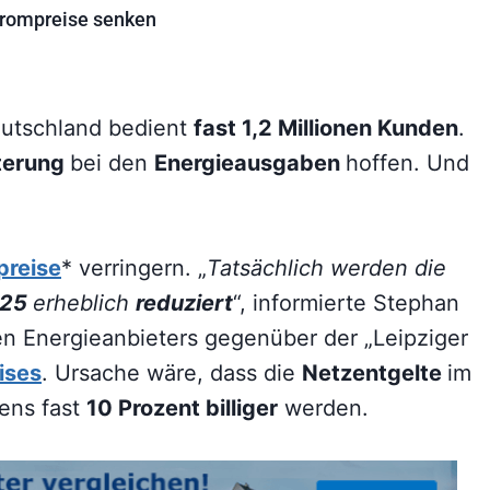
trompreise senken
utschland bedient
fast 1,2 Millionen Kunden
.
hterung
bei den
Energieausgaben
hoffen. Und
preise
* verringern. „
Tatsächlich werden die
025
erheblich
reduziert
“, informierte Stephan
en Energieanbieters gegenüber der „Leipziger
ises
. Ursache wäre, dass die
Netzentgelte
im
ens fast
10 Prozent billiger
werden.