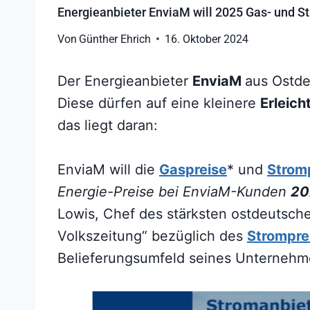
Energieanbieter EnviaM will 2025 Gas- und S
Von
Günther Ehrich
16. Oktober 2024
Der Energieanbieter
EnviaM
aus Ostde
Diese dürfen auf eine kleinere
Erleic
das liegt daran:
EnviaM will die
Gaspreise
* und
Strom
Energie-Preise bei EnviaM-Kunden
2
Lowis, Chef des stärksten ostdeutsch
Volkszeitung“ bezüglich des
Strompre
Belieferungsumfeld seines Unternehm