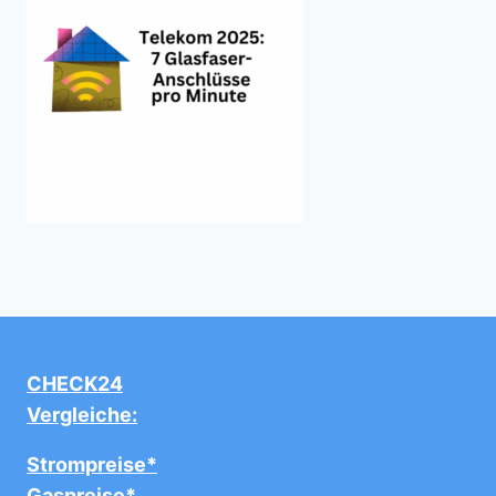
CHECK24
Vergleiche:
Strompreise*
Gaspreise*