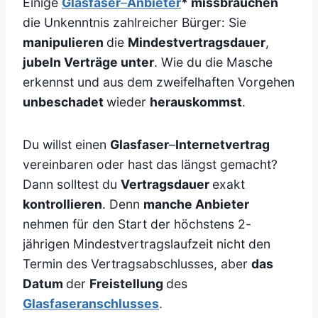
Einige
Glasfaser
–
Anbieter
* missbrauchen
die Unkenntnis zahlreicher Bürger: Sie
manipulieren
die
Mindestvertragsdauer
,
jubeln Verträge unter
. Wie du die Masche
erkennst und aus dem zweifelhaften Vorgehen
unbeschadet
wieder
herauskommst
.
Du willst einen
Glasfaser
–
Internetvertrag
vereinbaren oder hast das längst gemacht?
Dann solltest du
Vertragsdauer
exakt
kontrollieren
. Denn
manche Anbieter
nehmen für den Start der höchstens 2-
jährigen Mindestvertragslaufzeit nicht den
Termin des Vertragsabschlusses, aber
das
Datum
der
Freistellung
des
Glasfaseranschlusses
.