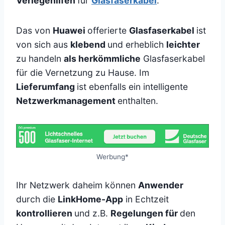
Verlegehilfen
für
Glasfaserkabel
.
Das von
Huawei
offerierte
Glasfaserkabel
ist
von sich aus
klebend
und erheblich
leichter
zu handeln
als herkömmliche
Glasfaserkabel
für die Vernetzung zu Hause. Im
Lieferumfang
ist ebenfalls ein intelligente
Netzwerkmanagement
enthalten.
Werbung*
Ihr Netzwerk daheim können
Anwender
durch die
LinkHome-App
in Echtzeit
kontrollieren
und z.B.
Regelungen für
den