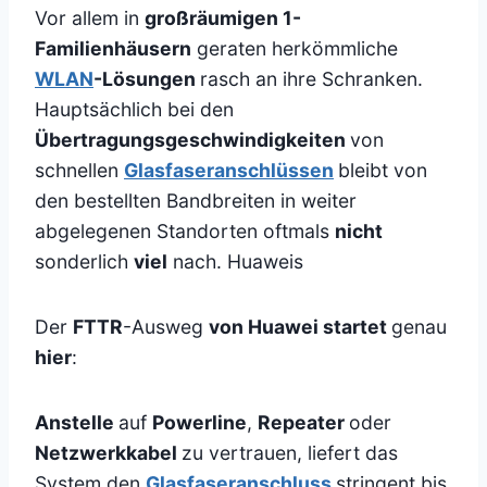
Vor allem in
großräumigen 1-
Familienhäusern
geraten herkömmliche
WLAN
-Lösungen
rasch an ihre Schranken.
Hauptsächlich bei den
Übertragungsgeschwindigkeiten
von
schnellen
Glasfaseranschlüssen
bleibt von
den bestellten Bandbreiten in weiter
abgelegenen Standorten oftmals
nicht
sonderlich
viel
nach. Huaweis
Der
FTTR
-Ausweg
von Huawei startet
genau
hier
:
Anstelle
auf
Powerline
,
Repeater
oder
Netzwerkkabel
zu vertrauen, liefert das
System den
Glasfaseranschluss
stringent bis