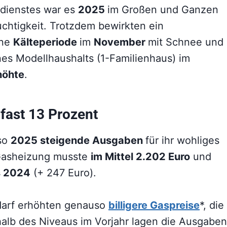
dienstes war es
2025
im Großen und Ganzen
uchtigkeit. Trotzdem bewirkten ein
ine
Kälteperiode
im
November
mit Schnee und
nes Modellhaushalts (1-Familienhaus) im
höhte
.
fast 13 Prozent
so
2025 steigende Ausgaben
für ihr wohliges
 Gasheizung musste
im Mittel 2.202 Euro
und
s 2024
(+ 247 Euro).
darf erhöhten genauso
billigere Gaspreise
*, die
halb des Niveaus im Vorjahr lagen die Ausgaben