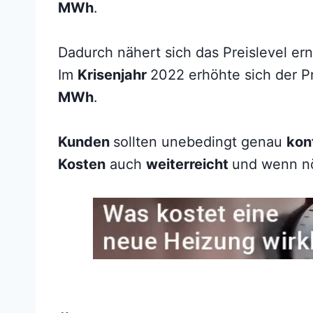
MWh
.
Dadurch nähert sich das Preislevel e
Im
Krisenjahr
2022 erhöhte sich der P
MWh
.
Kunden
sollten unebedingt genau
kont
Kosten
auch
weiterreicht
und wenn nö