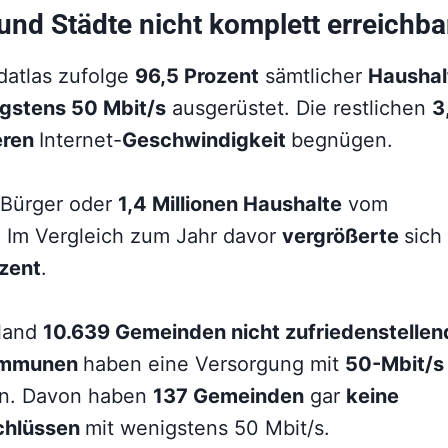
nd Städte nicht komplett erreichba
datlas zufolge
96,5 Prozent
sämtlicher
Haushal
gstens 50 Mbit/s
ausgerüstet. Die restlichen
3
eren
Internet-
Geschwindigkeit
begnügen.
 Bürger oder
1,4 Millionen Haushalte
vom
. Im Vergleich zum Jahr davor
vergrößerte
sich
zent
.
land
10.639 Gemeinden nicht zufriedenstellen
mmunen
haben eine Versorgung mit
50-Mbit/s
n. Davon haben
137 Gemeinden
gar
keine
chlüssen
mit wenigstens 50 Mbit/s.