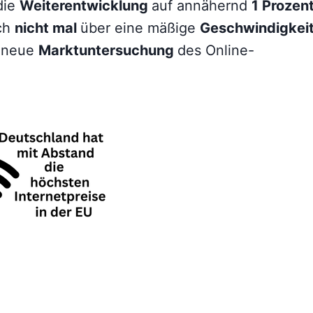
die
Weiterentwicklung
auf annähernd
1 Prozen
ch
nicht mal
über eine mäßige
Geschwindigkei
e neue
Marktuntersuchung
des Online-