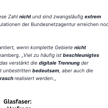
iese Zahl
nicht
und sind zwangsläufig
extrem
kulationen der Bundesnetzagentur erreichen no
rantiert, wenn komplette Gebiete
nicht
chamberg. „
Viel zu häufig ist
beschleunigtes
as verstärkt die
digitale Trennung
der
st unbestritten
bedeutsam
, aber auch die
rasch
realisiert werden.
„