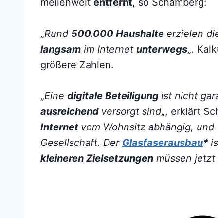
meilenweit
entfernt
, so Schamberg:
„
Rund
500.000 Haushalte
erzielen d
langsam
im Internet
unterwegs
„. Kal
größere Zahlen.
„
Eine
digitale Beteiligung
ist nicht ga
ausreichend
versorgt sind
„, erklärt S
Internet
vom Wohnsitz abhängig, und d
Gesellschaft. Der
Glasfaserausbau
*
i
kleineren Zielsetzungen
müssen jetzt