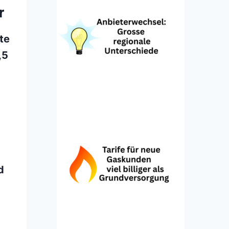
r
te
,5
d