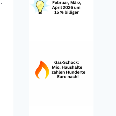
t
.
t