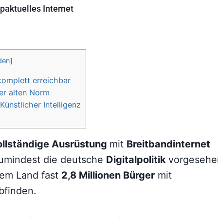
paktuelles Internet
den
]
komplett erreichbar
er alten Norm
ünstlicher Intelligenz
ollständige Ausrüstung
mit
Breitbandinternet
 zumindest die deutsche
Digitalpolitik
vorgesehe
sem Land fast
2,8 Millionen Bürger
mit
bfinden.