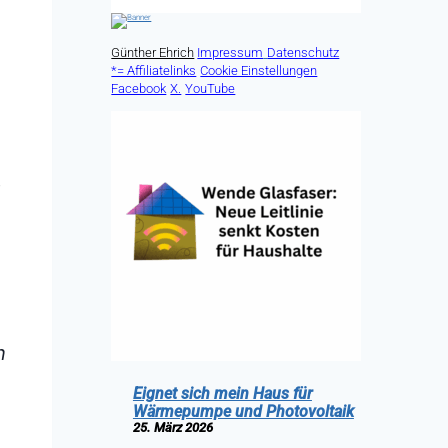
Günther Ehrich
Impressum
Datenschutz
*= Affiliatelinks
Cookie Einstellungen
Facebook
X.
YouTube
h
Eignet sich mein Haus für
Wärmepumpe und Photovoltaik
25. März 2026