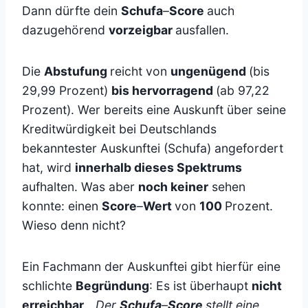
Dann dürfte dein
Schufa
–
Score
auch
dazugehörend
vorzeigbar
ausfallen.
Die
Abstufung
reicht von
ungenügend
(bis
29,99 Prozent)
bis hervorragend
(ab 97,22
Prozent). Wer bereits eine Auskunft über seine
Kreditwürdigkeit bei Deutschlands
bekanntester Auskunftei (Schufa) angefordert
hat, wird
innerhalb dieses Spektrums
aufhalten. Was aber
noch keiner
sehen
konnte: einen
Score
–
Wert
von
100
Prozent.
Wieso denn nicht?
Ein Fachmann der Auskunftei gibt hierfür eine
schlichte
Begründung
: Es ist überhaupt
nicht
erreichbar
. „
Der
Schufa
–
Score
stellt eine