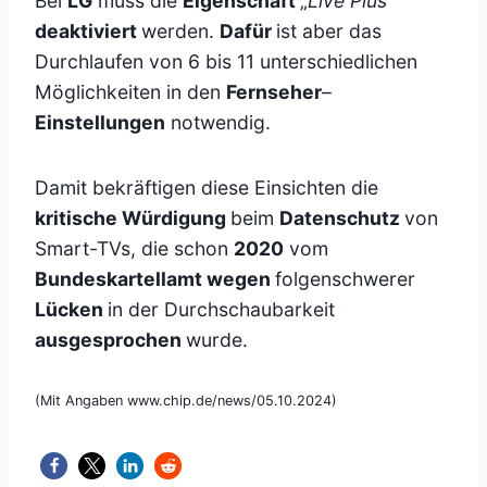
Bei
LG
muss die
Eigenschaft
„
Live Plus
“
deaktiviert
werden.
Dafür
ist aber das
Durchlaufen von 6 bis 11 unterschiedlichen
Möglichkeiten in den
Fernseher
–
Einstellungen
notwendig.
Damit bekräftigen diese Einsichten die
kritische Würdigung
beim
Datenschutz
von
Smart-TVs, die schon
2020
vom
Bundeskartellamt wegen
folgenschwerer
Lücken
in der Durchschaubarkeit
ausgesprochen
wurde.
(Mit Angaben www.chip.de/news/05.10.2024)