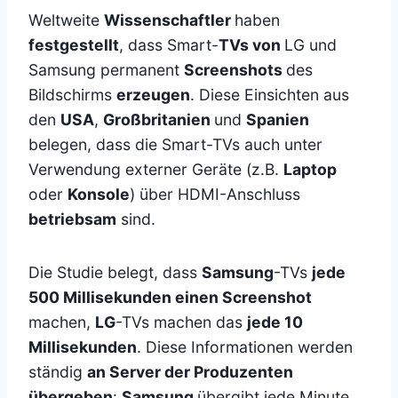
Weltweite
Wissenschaftler
haben
festgestellt
, dass Smart-
TVs von
LG und
Samsung permanent
Screenshots
des
Bildschirms
erzeugen
. Diese Einsichten aus
den
USA
,
Großbritanien
und
Spanien
belegen, dass die Smart-TVs auch unter
Verwendung externer Geräte (z.B.
Laptop
oder
Konsole
) über HDMI-Anschluss
betriebsam
sind.
Die Studie belegt, dass
Samsung
-TVs
jede
500 Millisekunden einen Screenshot
machen,
LG
-TVs machen das
jede 10
Millisekunden
. Diese Informationen werden
ständig
an Server der Produzenten
übergeben
:
Samsung
übergibt jede Minute