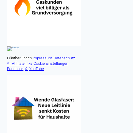
Günther Ehrich
Impressum
Datenschutz
*= Affiliatelinks
Cookie Einstellungen
Facebook
X.
YouTube