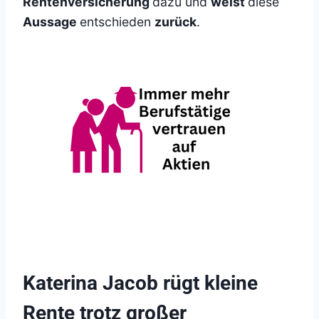
Rentenversicherung
dazu und
weist
diese
Aussage
entschieden
zurück
.
Katerina Jacob rügt kleine
Rente trotz großer