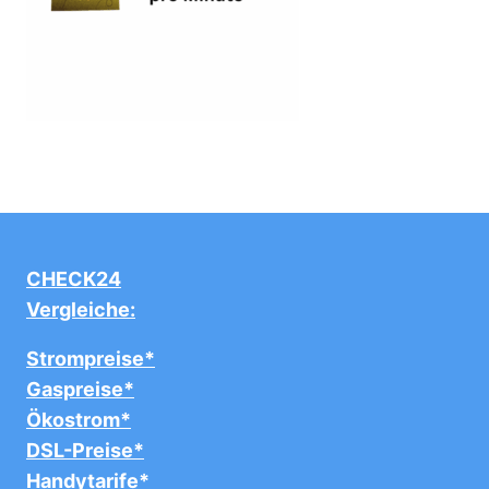
CHECK24
Vergleiche:
Strompreise*
Gaspreise*
Ökostrom*
DSL-Preise*
Handytarife*