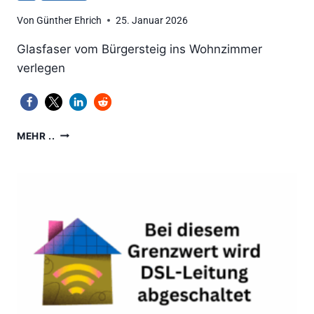
Von
Günther Ehrich
25. Januar 2026
Glasfaser vom Bürgersteig ins Wohnzimmer
verlegen
TELEKOM:
MEHR ..
UMDENKEN
BEIM
GLASFASER-
AUSBAU
DER
TELEKOM