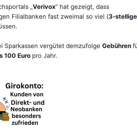
chsportals „
Verivox
“ hat gezeigt, dass
 Filialbanken fast zweimal so viel (
3-stellige
üssen.
ei Sparkassen vergütet demzufolge
Gebühren
f
s 100 Euro
pro Jahr.