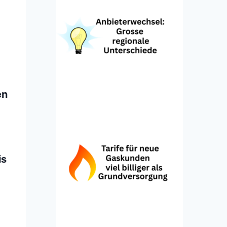
en
is