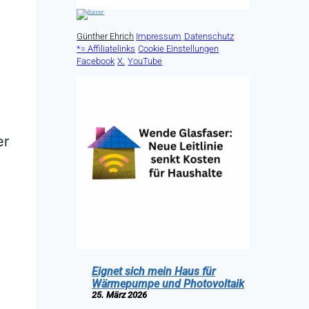
Günther Ehrich
Impressum
Datenschutz
*= Affiliatelinks
Cookie Einstellungen
Facebook
X.
YouTube
er
Eignet sich mein Haus für
Wärmepumpe und Photovoltaik
25. März 2026