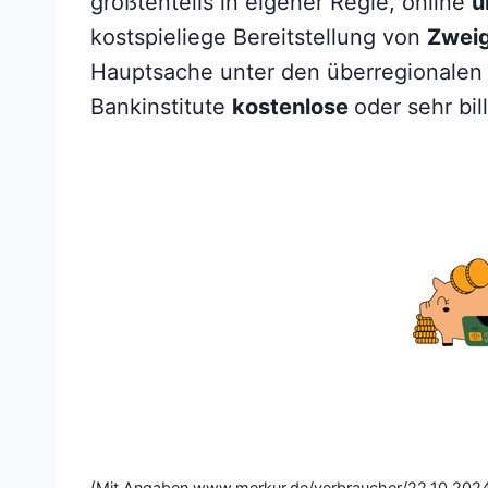
größtenteils in eigener Regie, online
ü
kostspieliege Bereitstellung von
Zweig
Hauptsache unter den überregionalen
Bankinstitute
kostenlose
oder sehr bil
(Mit Angaben www.merkur.de/verbraucher/22.10.202