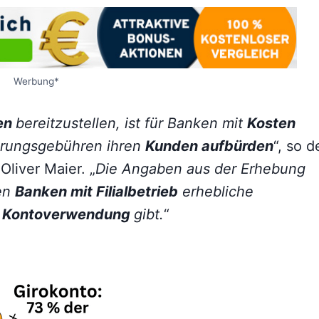
Werbung*
len
bereitzustellen, ist für Banken mit
Kosten
ührungsgebühren ihren
Kunden aufbürden
“, so d
liver Maier. „
Die Angaben aus der Erhebung
den
Banken mit Filialbetrieb
erhebliche
e
Kontoverwendung
gibt.
“