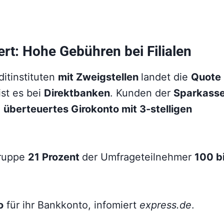
t: Hohe Gebühren bei Filialen
ditinstituten
mit Zweigstellen
landet die
Quote
ist es bei
Direktbanken
. Kunden der
Sparkass
n
überteuertes Girokonto mit 3-stelligen
Gruppe
21 Prozent
der Umfrageteilnehmer
100 b
o
für ihr Bankkonto, infomiert
express.de
.