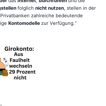
ber
das
Internet
,
durchführen
und die
stellen
folglich
nicht nutzen
, stellen in der
 Privatbanken zahlreiche bedeutende
lige
Kontomodelle
zur Verfügung.“
4)