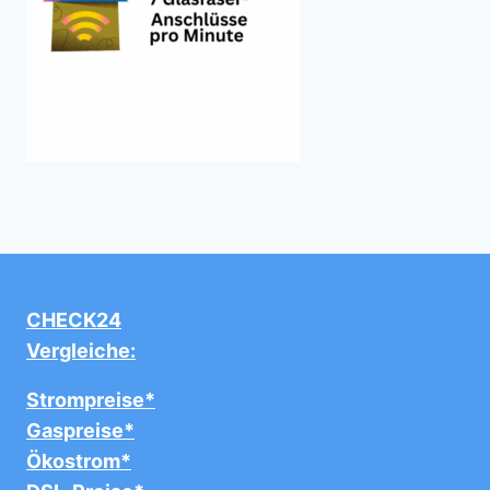
CHECK24
Vergleiche:
Strompreise*
Gaspreise*
Ökostrom*