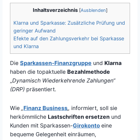
Inhaltsverzeichnis
[
Ausblenden
]
Klarna und Sparkasse: Zusätzliche Prüfung und
geringer Aufwand
Efekte auf den Zahlungsverkehr bei Sparkasse
und Klarna
Die
Sparkassen-Finanzgruppe
und
Klarna
haben die topaktuelle
Bezahlmethode
„
Dynamisch Wiederkehrende Zahlungen“
(DRP)
präsentiert.
Wie
„
Finanz Business
„
informiert, soll sie
herkömmliche
Lastschriften ersetzen
und
Kunden mit Sparkassen-
Girokonto
eine
bequeme Gelegenheit einräumen,