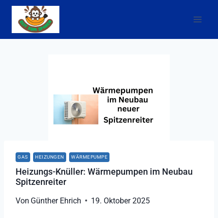
Zum
Inhalt
springen
GAS
HEIZUNGEN
WÄRMEPUMPE
Heizungs-Knüller: Wärmepumpen im Neubau
Spitzenreiter
Von
Günther Ehrich
19. Oktober 2025