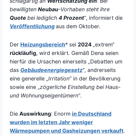
schlagartig an
Wertschätzung ein
: Bei
bewilligten
Neubau
-Vorhaben steht ihre
Quote
bei lediglich
4 Prozent
“, informiert die
Veröffentlichung
aus dem Oktober.
Der
Heizungsbereich
*
sei
2024
„extrem“
rückläufig
, wird erklärt. Gemäß Dena seien
hierfür die Ursachen einerseits „Debatten um
das
Gebäudeenergiegesetz
“, andrerseits
eine generelle „
Irritation
“ in der Bevölkerung
sowie eine „
zögerliche Einstellung bei Haus-
und Wohnungseigentümern
“.
Die
Auswirkung
: Enorm
in Deutschland
wurden im letzten Jahr weniger
Wärmepumpen und Gasheizungen verkauft
.