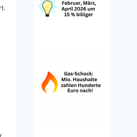
t.
g
r