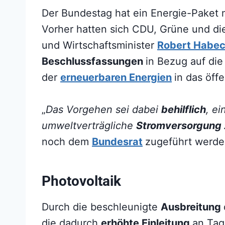
Der Bundestag hat ein Energie-Paket 
Vorher hatten sich CDU, Grüne und d
und Wirtschaftsminister
Robert Habe
Beschlussfassungen
in Bezug auf di
der
erneuerbaren Energien
in das öff
„
Das Vorgehen sei dabei
behilflich
, e
umweltverträgliche
Stromversorgung 
noch dem
Bundesrat
zugeführt werde
Photovoltaik
Durch die beschleunigte
Ausbreitung
die dadurch
erhöhte Einleitung
an Tag