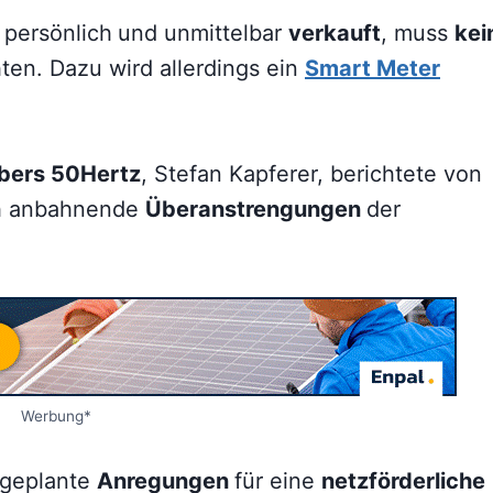
persönlich
und unmittelbar
verkauft
, muss
kei
hten. Dazu wird allerdings ein
Smart Meter
bers 50Hertz
, Stefan Kapferer, berichtete von
ch anbahnende
Überanstrengungen
der
Werbung*
 geplante
Anregungen
für eine
netzförderliche