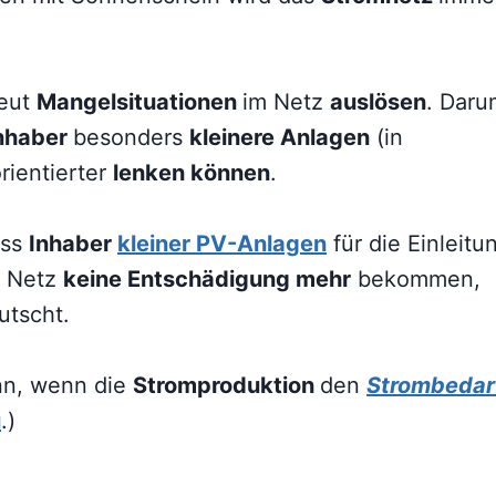
neut
Mangelsituationen
im Netz
auslösen
. Daru
nhaber
besonders
kleinere Anlagen
(in
rientierter
lenken können
.
ass
Inhaber
kleiner PV-Anlagen
für die Einleitu
e Netz
keine Entschädigung mehr
bekommen,
utscht.
nn, wenn die
Stromproduktion
den
Strombedar
u
.)