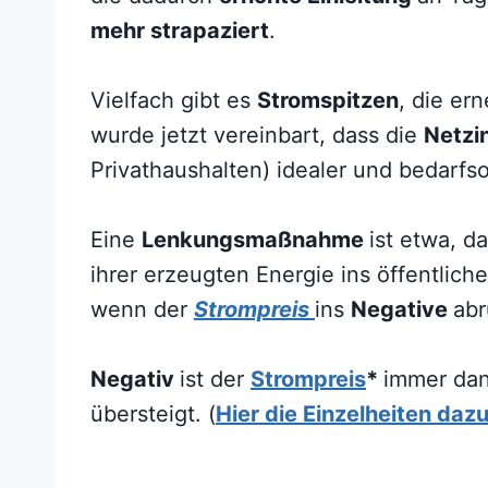
mehr strapaziert
.
Vielfach gibt es
Stromspitzen
, die er
wurde jetzt vereinbart, dass die
Netzi
Privathaushalten) idealer und bedarfso
Eine
Lenkungsmaßnahme
ist etwa, d
ihrer erzeugten Energie ins öffentlich
wenn der
Strompreis
ins
Negative
abr
Negativ
ist der
Strompreis
*
immer da
übersteigt. (
Hier die Einzelheiten daz