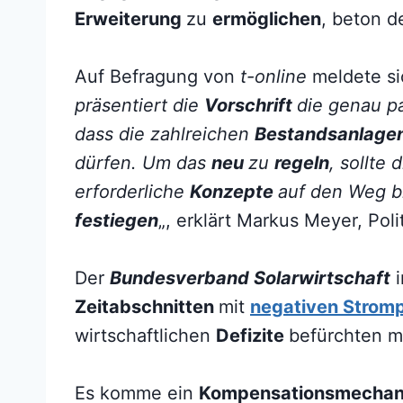
Erweiterung
zu
ermöglichen
, beton 
Auf Befragung von
t-online
meldete si
präsentiert die
Vorschrift
die genau 
dass die zahlreichen
Bestandsanlage
dürfen. Um das
neu
zu
regeln
, sollte
erforderliche
Konzepte
auf den Weg b
festiegen
„, erklärt Markus Meyer, Poli
Der
Bundesverband Solarwirtschaft
i
Zeitabschnitten
mit
negativen Stromp
wirtschaftlichen
Defizite
befürchten m
Es komme ein
Kompensationsmechan