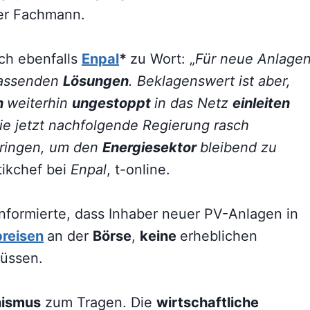
der Fachmann.
ch ebenfalls
Enpal
*
zu Wort: „
Für neue Anlage
passenden
Lösungen
. Beklagenswert ist aber,
n
weiterhin
ungestoppt
in das Netz
einleiten
 die jetzt nachfolgende Regierung rasch
ringen, um den
Energiesektor
bleibend zu
tikchef bei
Enpal
, t-online.
nformierte, dass Inhaber neuer PV-Anlagen in
reisen
an der
Börse
,
keine
erheblichen
üssen.
ismus
zum Tragen. Die
wirtschaftliche