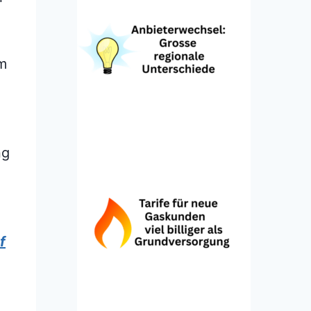
m
ng
f