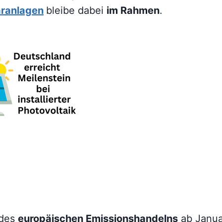
aranlagen
bleibe dabei
im Rahmen
.
 des
europäischen Emissionshandelns
ab Janua