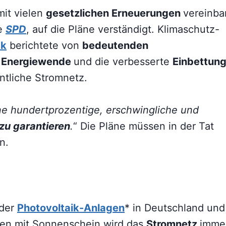
mit vielen
gesetzlichen Erneuerungen
vereinbar
ie
SPD
, auf die Pläne verständigt. Klimaschutz-
ck
berichtete von
bedeutenden
e
Energiewende
und die verbesserte
Einbettun
entliche Stromnetz.
ine hundertprozentige, erschwingliche und
zu garantieren
.
“ Die Pläne müssen in der Tat
n.
der
Photovoltaik-Anlagen
* in Deutschland und
en mit Sonnenschein wird das
Stromnetz
imme