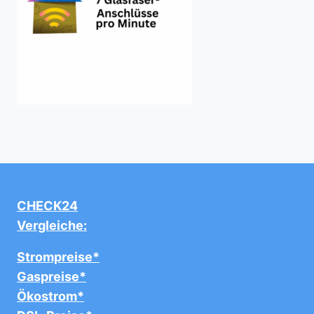
CHECK24
Vergleiche:
Strompreise*
Gaspreise*
Ökostrom*