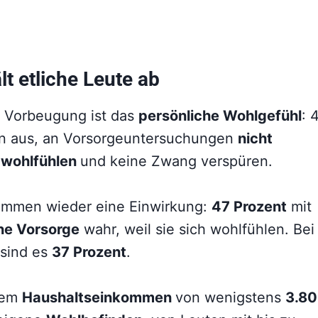
t etliche Leute ab
e Vorbeugung ist das
persönliche Wohlgefühl
: 
en aus, an Vorsorgeuntersuchungen
nicht
h
wohlfühlen
und keine Zwang verspüren.
ommen wieder eine Einwirkung:
47 Prozent
mit
ne Vorsorge
wahr, weil sie sich wohlfühlen. Bei
sind es
37 Prozent
.
nem
Haushaltseinkommen
von wenigstens
3.8