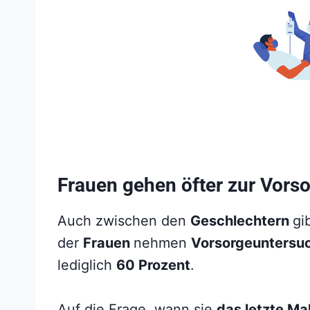
Frauen gehen öfter zur Vors
Auch zwischen den
Geschlechtern
gi
der
Frauen
nehmen
Vorsorgeunters
lediglich
60 Prozent
.
Auf die Frage, wann sie
das letzte Ma