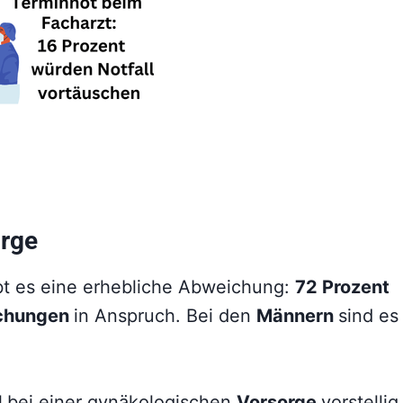
orge
bt es eine erhebliche Abweichung:
72 Prozent
uchungen
in Anspruch. Bei den
Männern
sind es
l
bei einer gynäkologischen
Vorsorge
vorstellig