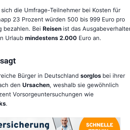
 sich die Umfrage-Teilnehmer bei Kosten für
napp 23 Prozent würden 500 bis 999 Euro pro
g bezahlen. Bei
Reisen
ist das Ausgabeverhalte
en Urlaub
mindestens 2.000
Euro an.
esagt
lreiche Bürger in Deutschland
sorglos
bei ihrer
nach den
Ursachen
, weshalb sie gewöhnlich
ozent Vorsorgeuntersuchungen wie
ks
.