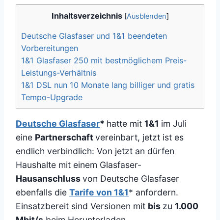
Inhaltsverzeichnis
[
Ausblenden
]
Deutsche Glasfaser und 1&1 beendeten
Vorbereitungen
1&1 Glasfaser 250 mit bestmöglichem Preis-
Leistungs-Verhältnis
1&1 DSL nun 10 Monate lang billiger und gratis
Tempo-Upgrade
Deutsche Glasfaser
*
hatte mit
1&1
im Juli
eine
Partnerschaft
vereinbart, jetzt ist es
endlich verbindlich: Von jetzt an dürfen
Haushalte mit einem Glasfaser-
Hausanschluss
von Deutsche Glasfaser
ebenfalls die
Tarife von 1&1
* anfordern.
Einsatzbereit sind Versionen mit
bis
zu
1.000
Mbit/s
beim Herunterladen.