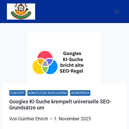
Zum
Inhalt
springen
CHATGPT
KÜNSTLICHE INTELLIGENZ
WORDPRESS
Googles KI-Suche krempelt universelle SEO-
Grundsätze um
Von
Günther Ehrich
1. November 2025