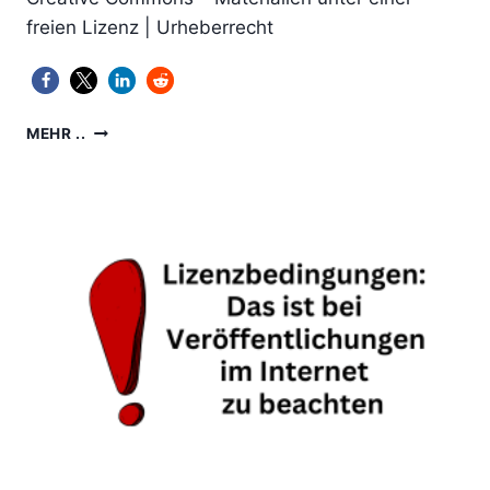
freien Lizenz | Urheberrecht
YOUTUBE:
MEHR ..
PRÜFEN
OB
EIN
VIDEO
UNTER
CREATIVE
COMMONS
STEHT