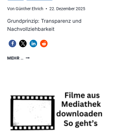
Von
Günther Ehrich
22. Dezember 2025
Grundprinzip: Transparenz und
Nachvollziehbarkeit
CHATGPT:
MEHR ..
WIE
KENZEICHNET
MAN
KI
ERSTELLTE
WEBLOG-
BEITRÄGE