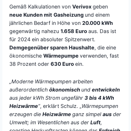
Gemäß Kalkulationen von
Verivox
geben
neue Kunden mit
Gasheizung
und einem
jährlichen Bedarf in Höhe von
20.000 kWh
gegenwärtig nahezu
1.658 Euro
aus. Das ist
für 2024 ein absoluter Spitzenwert.
Demgegenüber sparen Haushalte
, die eine
ökonomische
Wärmepumpe
verwenden, fast
38 Prozent oder
630 Euro
ein.
„Moderne Wärmepumpen arbeiten
außerordentlich
ökonomisch
und
entwickeln
aus jeder kWh Strom ungefähr
3 bis 4 kWh
Heizwärme
“
, erklärt Schulz. „
Wärmepumpen
erzeugen die
Heizwärme
ganz simpel
aus
der
Umwelt; im Wesentlichen aus der
Luft
,
sonstige Herkunftsarten können das
Erdreich