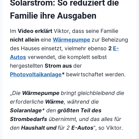
Solarstrom: So reduziert die
Familie ihre Ausgaben
Im
Video erklärt
Viktor, dass seine Familie
nicht allein
eine
Wärmepumpe
zur Beheizung
des Hauses einsetzt, vielmehr ebenso
2
E-
Autos
verwendet, die komplett selbst
hergestellten
Strom aus
der
Photovoltaikanlage
*
bewirtschaftet werden.
„
Die
Wärmepumpe
bringt gleichbleibend die
erforderliche
Wärme
, während die
Solaranlage
* den
größten Teil des
Strombedarfs
übernimmt, und das alles für
den
Haushalt und
für 2
E-Autos
“, so Viktor.