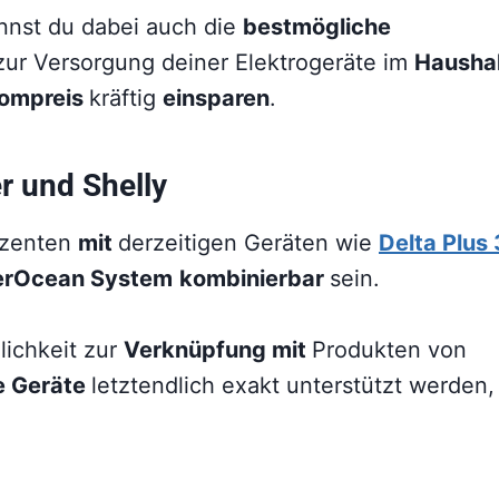
nnst du dabei auch die
bestmögliche
zur Versorgung deiner Elektrogeräte im
Hausha
rompreis
kräftig
einsparen
.
r und Shelly
uzenten
mit
derzeitigen Geräten wie
Delta Plus 
erOcean System
kombinierbar
sein.
lichkeit zur
Verknüpfung mit
Produkten von
e Geräte
letztendlich exakt unterstützt werden,