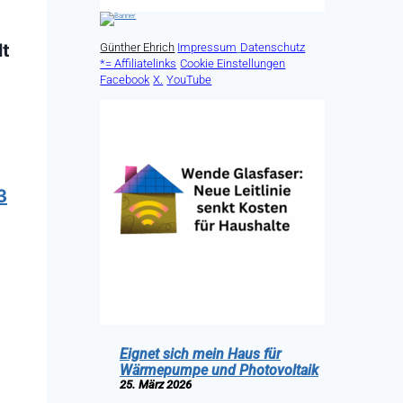
lt
Günther Ehrich
Impressum
Datenschutz
*= Affiliatelinks
Cookie Einstellungen
Facebook
X.
YouTube
3
Eignet sich mein Haus für
Wärmepumpe und Photovoltaik
25. März 2026