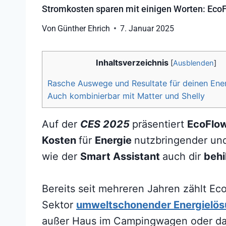
Stromkosten sparen mit einigen Worten: EcoF
Von
Günther Ehrich
7. Januar 2025
Inhaltsverzeichnis
[
Ausblenden
]
Rasche Auswege und Resultate für deinen Ene
Auch kombinierbar mit Matter und Shelly
Auf der
CES 2025
präsentiert
EcoFlo
Kosten
für
Energie
nutzbringender u
wie der
Smart Assistant
auch dir
behi
Bereits seit mehreren Jahren zählt 
Sektor
umweltschonender Energielö
außer Haus im Campingwagen oder da