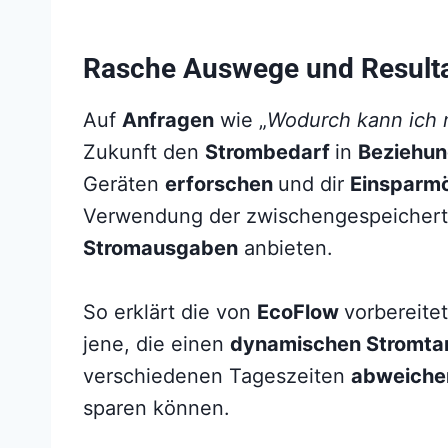
Rasche Auswege und Resultat
Auf
Anfragen
wie „
Wodurch kann ich 
Zukunft den
Strombedarf
in
Beziehu
Geräten
erforschen
und dir
Einsparmö
Verwendung der zwischengespeichert
Stromausgaben
anbieten.
So erklärt die von
EcoFlow
vorbereite
jene, die einen
dynamischen Stromta
verschiedenen Tageszeiten
abweiche
sparen können.