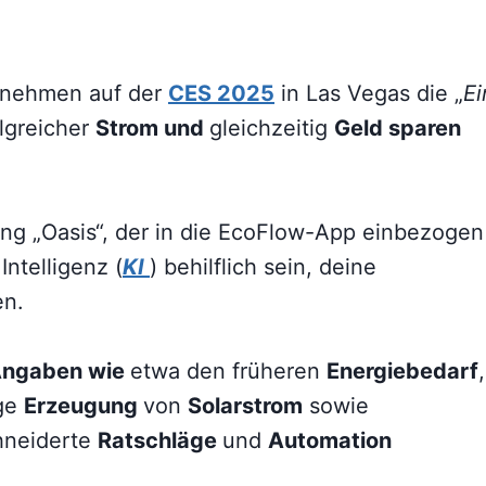
ernehmen auf der
CES 2025
in Las Vegas die „
Ei
olgreicher
Strom und
gleichzeitig
Geld sparen
ung „Oasis“, der in die EcoFlow-App einbezogen
Intelligenz (
KI
) behilflich sein, deine
en.
ngaben wie
etwa den früheren
Energiebedarf
,
ige
Erzeugung
von
Solarstrom
sowie
hneiderte
Ratschläge
und
Automation