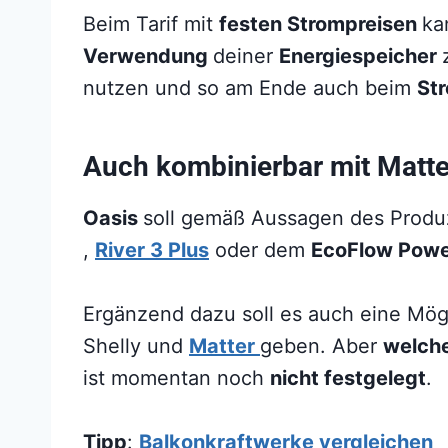
Beim Tarif mit
festen Strompreisen
ka
Verwendung
deiner
Energiespeicher
nutzen und so am Ende auch beim
St
Auch kombinierbar mit Matte
Oasis
soll gemäß Aussagen des Prod
,
River 3 Plus
oder dem
EcoFlow Pow
Ergänzend dazu soll es auch eine Mög
Shelly und
Matter
geben. Aber
welch
ist momentan noch
nicht festgelegt
.
Tipp
:
Balkonkraftwerke vergleichen