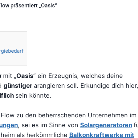
low präsentiert „Oasis“
rgiebedarf
w
mit „
Oasis
“ ein Erzeugnis, welches deine
nd
günstiger
arangieren soll. Erkundige dich hier
lflich
sein könnte.
EcoFlow zu den beherrschenden Unternehmen im
sungen
, sei es im Sinne von
Solargeneratoren
f
heim als herkömmliche
Balkonkraftwerke mit