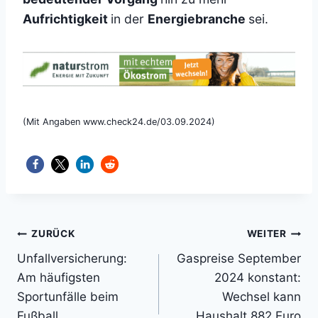
Aufrichtigkeit
in der
Energiebranche
sei.
(Mit Angaben www.check24.de/03.09.2024)
Beitragsnavigation
ZURÜCK
WEITER
Unfallversicherung:
Gaspreise September
Am häufigsten
2024 konstant:
Sportunfälle beim
Wechsel kann
Fußball
Haushalt 882 Euro