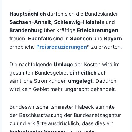
Hauptsächlich
dürfen sich die Bundesländer
Sachsen
–
Anhalt
,
Schleswig
–
Holstein
und
Brandenburg
über kräftige
Erleichterungen
freuen.
Ebenfalls
sind in
Sachsen
und
Bayern
erhebliche
Preisreduzierungen
* zu erwarten.
Die nachfolgende
Umlage
der Kosten wird im
gesamten Bundesgebiet
einheitlich
auf
sämtliche Stromkunden
umgelegt
. Dadurch
wird kein Gebiet mehr ungerecht behandelt.
Bundeswirtschaftsminister Habeck stimmte
der Beschlussfassung der Bundesnetzagentur
zu und erklärte ausdrücklich, dass dies ein
bedeutender Vorgang
hin zu mehr