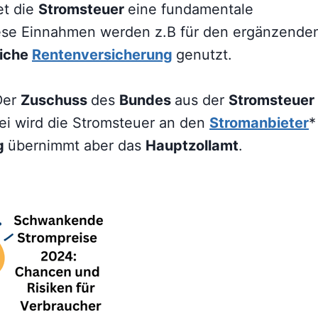
et die
Stromsteuer
eine fundamentale
iese Einnahmen werden z.B für den ergänzende
liche
Rentenversicherung
genutzt.
Der
Zuschuss
des
Bundes
aus der
Stromsteuer
ei wird die Stromsteuer an den
Stromanbieter
*
g
übernimmt aber das
Hauptzollamt
.