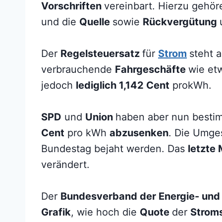
Vorschriften
vereinbart. Hierzu gehö
und die
Quelle
sowie
Rückvergütung
Der
Regelsteuersatz
für
Strom
steht 
verbrauchende
Fahrgeschäfte
wie etw
jedoch
lediglich 1,142 Cent
prokWh.
SPD
und
Union
haben aber nun besti
Cent
pro kWh
abzusenken
. Die Umge
Bundestag bejaht werden. Das
letzte
verändert.
Der
Bundesverband der Energie- und
Grafik
, wie hoch die
Quote
der
Strom