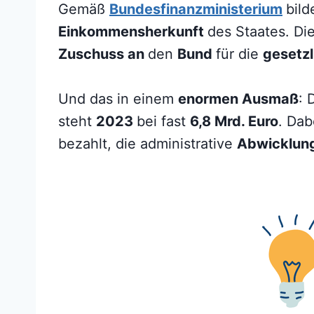
Gemäß
Bundesfinanzministerium
bild
Einkommensherkunft
des Staates. D
Zuschuss an
den
Bund
für die
gesetz
Und das in einem
enormen Ausmaß
: 
steht
2023
bei fast
6,8 Mrd. Euro
. Dab
bezahlt, die administrative
Abwicklun