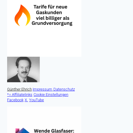
Günther Ehrich
Impressum
Datenschutz
*= Affiliatelinks
Cookie Einstellungen
Facebook
X.
YouTube