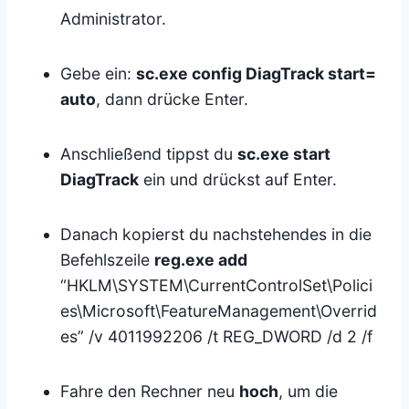
Administrator.
Gebe ein:
sc.exe config DiagTrack start=
auto
, dann drücke Enter.
Anschließend tippst du
sc.exe start
DiagTrack
ein und drückst auf Enter.
Danach kopierst du nachstehendes in die
Befehlszeile
reg.exe add
“HKLM\SYSTEM\CurrentControlSet\Polici
es\Microsoft\FeatureManagement\Overrid
es” /v 4011992206 /t REG_DWORD /d 2 /f
Fahre den Rechner neu
hoch
, um die