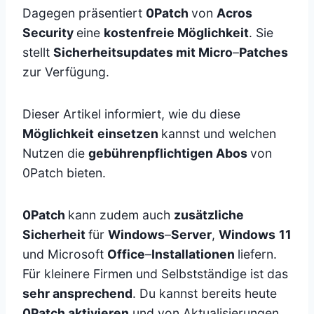
Dagegen präsentiert
0Patch
von
Acros
Security
eine
kostenfreie Möglichkeit
. Sie
stellt
Sicherheitsupdates mit Micro
–
Patches
zur Verfügung.
Dieser Artikel informiert, wie du diese
Möglichkeit
einsetzen
kannst und welchen
Nutzen die
gebührenpflichtigen Abos
von
0Patch bieten.
0Patch
kann zudem auch
zusätzliche
Sicherheit
für
Windows
–
Server
,
Windows
11
und Microsoft
Office
–
Installationen
liefern.
Für kleinere Firmen und Selbstständige ist das
sehr ansprechend
. Du kannst bereits heute
0Patch aktivieren
und von Aktualisierungen