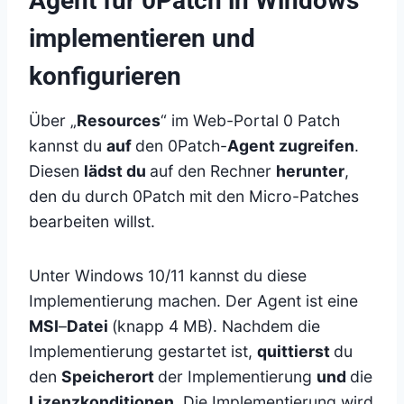
Agent für 0Patch in Windows
implementieren und
konfigurieren
Über „
Resources
“ im Web-Portal 0 Patch
kannst du
auf
den 0Patch-
Agent zugreifen
.
Diesen
lädst du
auf den Rechner
herunter
,
den du durch 0Patch mit den Micro-Patches
bearbeiten willst.
Unter Windows 10/11 kannst du diese
Implementierung machen. Der Agent ist eine
MSI
–
Datei
(knapp 4 MB). Nachdem die
Implementierung gestartet ist,
quittierst
du
den
Speicherort
der Implementierung
und
die
Lizenzkonditionen
. Die Implementierung wird