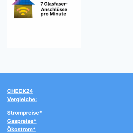
CHECK24
Vergleiche:
Strompreise*
Gaspreise*
Ökostrom*