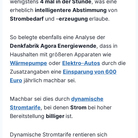
wenigstens
4 mal in der Stunde
, was eine
erheblich
intelligentere Abstimmung
von
Strombedarf
und –
erzeugung
erlaube.
So belegte ebenfalls eine Analyse der
Denkfabrik Agora Energiewende
, dass in
Haushalten mit größeren Apparaten wie
Wärmepumpe
oder
Elektro
–
Autos
durch die
Zusatzangaben eine
Einsparung von 600
Euro
jährlich machbar sei.
Machbar sei dies durch
dynamische
Stromtarife
, bei denen
Strom
bei hoher
Bereitstellung
billiger
ist.
Dynamische Stromtarife rentieren sich