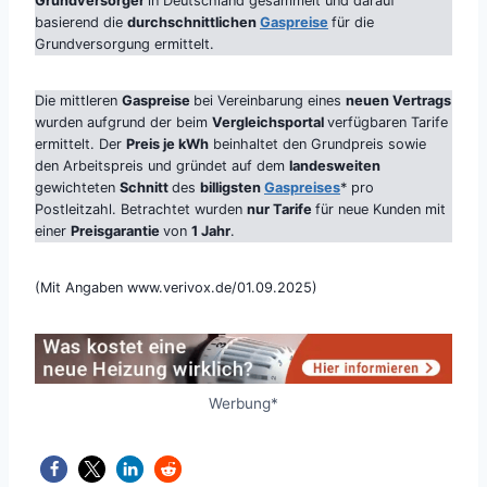
Grundversorger
in Deutschland gesammelt und darauf
basierend die
durchschnittlichen
Gaspreise
für die
Grundversorgung ermittelt.
Die mittleren
Gaspreise
bei Vereinbarung eines
neuen Vertrags
wurden aufgrund der beim
Vergleichsportal
verfügbaren Tarife
ermittelt. Der
Preis je kWh
beinhaltet den Grundpreis sowie
den Arbeitspreis und gründet auf dem
landesweiten
gewichteten
Schnitt
des
billigsten
Gaspreises
* pro
Postleitzahl. Betrachtet wurden
nur Tarife
für neue Kunden mit
einer
Preisgarantie
von
1 Jahr
.
(Mit Angaben www.verivox.de/01.09.2025)
Werbung*