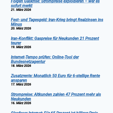
Folgen Gaskrise: Strompreise explodieren – wer es
sofort merkt
21. März 2026
Fest- und Tagesgeld: Iran-Krieg bringt Realzinsen ins
Minus
20. März 2026
Iran-Konflikt: Gaspreise für Neukunden 21 Prozent
teurer
19. März 2026
Internet-Tempo prüfen: Online-Tool der
Bundesnetzagentur
18. März 2026
Zusatzrente: Monatlich 50 Euro für 6-stellige Rente
ansparen
17. März 2026
Strompreise: Altkunden zahlen 47 Prozent mehr als
Neukunden
16. März 2026