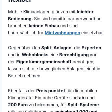
Mobile Klimaanlagen glänzen mit
leichter
Bedienung
: Sie sind unmittelbar verwendbar,
brauchen
keinen Einbau
und sind
hauptsächlich für
Mietwohnungen
einsetzbar.
Gegenüber den
Split
–
Anlagen
, die
Experten
und in
Wohnblocks
eine
Berechtigung
von
der
Eigentümergemeinschaft
benötigen,
lassen sich die beweglichen Anlagen leicht in
Betrieb nehmen.
Ebenfalls der
Preis punktet
für die mobilen
Klimageräte: Einfache Geräte sind
ab
rund
200 Euro
zu bekommen, für
Split
–
Systeme
müssen üblicherweise
zwischen 1.000 und