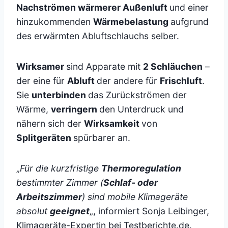
Nachströmen wärmerer Außenluft
und einer
hinzukommenden
Wärmebelastung
aufgrund
des erwärmten Abluftschlauchs selber.
Wirksamer
sind Apparate mit
2 Schläuchen
–
der eine für
Abluft
der andere für
Frischluft
.
Sie
unterbinden
das Zurückströmen der
Wärme,
verringern
den Unterdruck und
nähern sich der
Wirksamkeit
von
Splitgeräten
spürbarer an.
„
Für die kurzfristige
Thermoregulation
bestimmter Zimmer (
Schlaf- oder
Arbeitszimmer
) sind mobile Klimageräte
absolut
geeignet
„, informiert Sonja Leibinger,
Klimageräte-Expertin bei Testberichte.de.