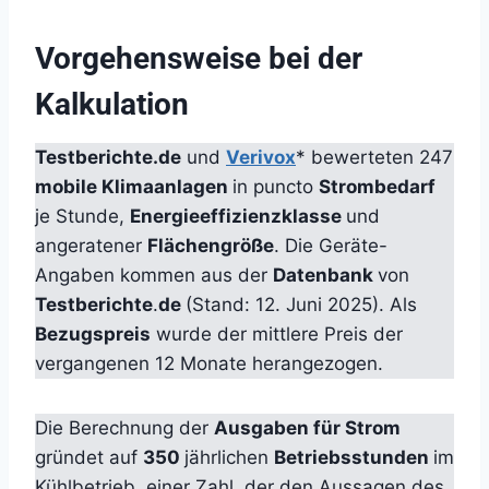
Vorgehensweise bei der
Kalkulation
Testberichte.de
und
Verivox
* bewerteten 247
mobile Klimaanlagen
in puncto
Strombedarf
je Stunde,
Energieeffizienzklasse
und
angeratener
Flächengröße
. Die Geräte-
Angaben kommen aus der
Datenbank
von
Testberichte
.
de
(Stand: 12. Juni 2025). Als
Bezugspreis
wurde der mittlere Preis der
vergangenen 12 Monate herangezogen.
Die Berechnung der
Ausgaben für Strom
gründet auf
350
jährlichen
Betriebsstunden
im
Kühlbetrieb, einer Zahl, der den Aussagen des